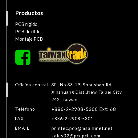
Productos
PCB rígido
PCB flexible
Montaje PCB
Oficina central
3F., No.33-19, Shoushan Rd.,
Xinzhuang Dist.,
New Taipei City
242,
Taiwan
Teléfono
+886-2-2908-5300 Ext: 68
FAX
+886-2-2908-5301
EMAIL
printec.pcb@msa.hinet.net
sales02@pcepcb.com